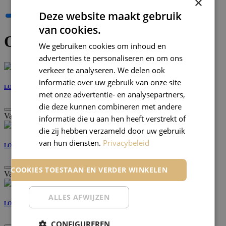
×
Deze website maakt gebruik
van cookies.
Overige verfbenodigdheden
We gebruiken cookies om inhoud en
advertenties te personaliseren en om ons
verkeer te analyseren. We delen ook
informatie over uw gebruik van onze site
LOP Plamuurmes 479
met onze advertentie- en analysepartners,
die deze kunnen combineren met andere
Vanaf
€
14,76
informatie die u aan hen heeft verstrekt of
die zij hebben verzameld door uw gebruik
van hun diensten.
Privacybeleid
LOP Plamuurmes 520
LE COOKIES TOESTAAN EN VERDER WINKELEN
Vanaf
€
3,44
ALLES AFWIJZEN
LOP Spatel soft soepel inox 2597
CONFIGUREREN