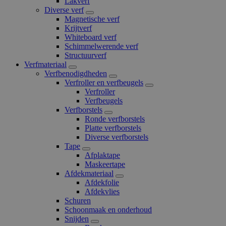
Lakverf
Diverse verf
Magnetische verf
Krijtverf
Whiteboard verf
Schimmelwerende verf
Structuurverf
Verfmateriaal
Verfbenodigdheden
Verfroller en verfbeugels
Verfroller
Verfbeugels
Verfborstels
Ronde verfborstels
Platte verfborstels
Diverse verfborstels
Tape
Afplaktape
Maskeertape
Afdekmateriaal
Afdekfolie
Afdekvlies
Schuren
Schoonmaak en onderhoud
Snijden