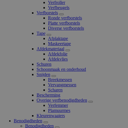
Verfroller
Verfbeugels
Verfborstels
Ronde verfborstels
Platte verfborstels
Diverse verfborstels
Tape
Afplaktape
Maskeertape
Afdekmateriaal
Afdekfolie
Afdekvlies
Schuren
Schoonmaak en onderhoud
Snijden
Breekmessen
Vervangmessen
Scharen
Bescherming
Overige verfbenodigdheden
Verfemmer
Plamuurmes
Kleurenwaaiers
Benodigdheden
Benodigdheden