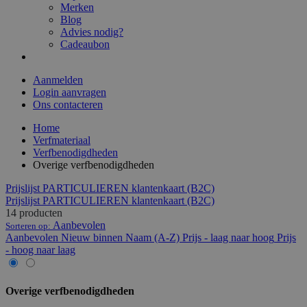
Merken
Blog
Advies nodig?
Cadeaubon
Aanmelden
Login aanvragen
Ons contacteren
Home
Verfmateriaal
Verfbenodigdheden
Overige verfbenodigdheden
Prijslijst PARTICULIEREN klantenkaart (B2C)
Prijslijst PARTICULIEREN klantenkaart (B2C)
14 producten
Aanbevolen
Sorteren op:
Aanbevolen
Nieuw binnen
Naam (A-Z)
Prijs - laag naar hoog
Prijs
- hoog naar laag
Overige verfbenodigdheden