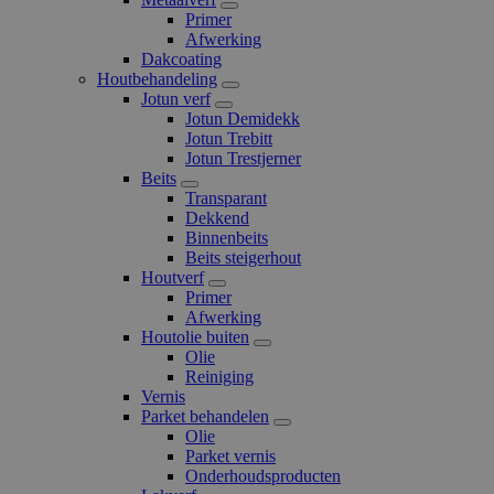
Primer
Afwerking
Dakcoating
Houtbehandeling
Jotun verf
Jotun Demidekk
Jotun Trebitt
Jotun Trestjerner
Beits
Transparant
Dekkend
Binnenbeits
Beits steigerhout
Houtverf
Primer
Afwerking
Houtolie buiten
Olie
Reiniging
Vernis
Parket behandelen
Olie
Parket vernis
Onderhoudsproducten