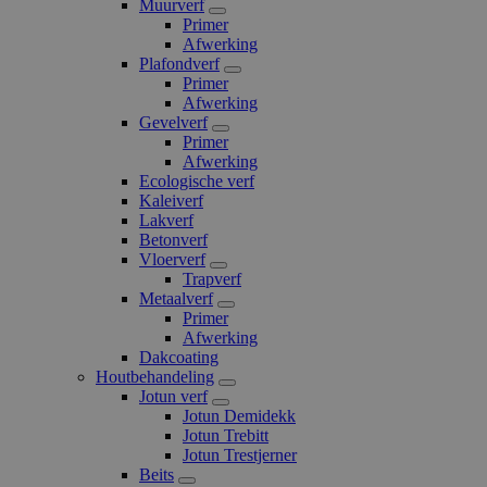
Muurverf
Primer
Afwerking
Plafondverf
Primer
Afwerking
Gevelverf
Primer
Afwerking
Ecologische verf
Kaleiverf
Lakverf
Betonverf
Vloerverf
Trapverf
Metaalverf
Primer
Afwerking
Dakcoating
Houtbehandeling
Jotun verf
Jotun Demidekk
Jotun Trebitt
Jotun Trestjerner
Beits