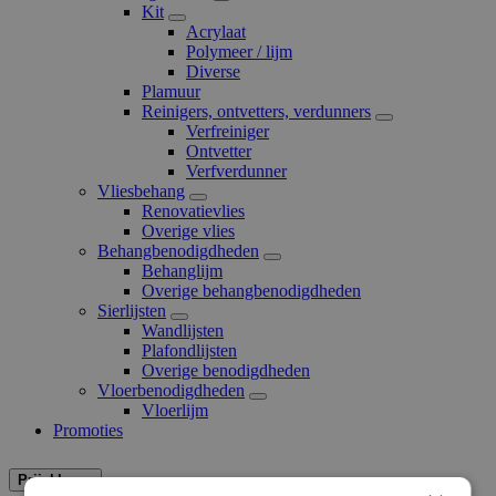
Kit
Acrylaat
Polymeer / lijm
Diverse
Plamuur
Reinigers, ontvetters, verdunners
Verfreiniger
Ontvetter
Verfverdunner
Vliesbehang
Renovatievlies
Overige vlies
Behangbenodigdheden
Behanglijm
Overige behangbenodigdheden
Sierlijsten
Wandlijsten
Plafondlijsten
Overige benodigdheden
Vloerbenodigdheden
Vloerlijm
Promoties
Prijsklasse