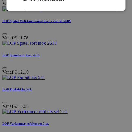
Vanaf
€
15,11
LOP Spatel Multifunctioneel inox 7 cm ref:2609
Vanaf
€
11,78
LOP Spatel soft inox 2613
Vanaf
€
12,10
LOP ParfaitLiss 541
Vanaf
€
15,63
LOP Verfemmer refillers set 5 st.