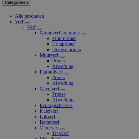
Categorieën
Alle producten
Verf
Verf
Grondverf en primer
Muurprimer
Houtprimer
Diverse primer
Muurverf
Primer
Afwerking
Plafondverf
Primer
Afwerking
Gevelverf
Primer
Afwerking
Ecologische verf
Kaleiverf
Lakverf
Betonverf
Vloerverf
Trapverf
Metaalverf