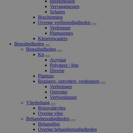
Breekmessen
Vervangmessen
Scharen
Bescherming
Overige verfbenodigdheden
Verfemmer
Plamuurmes
Kleurenwaaiers
Benodigdheden
Benodigdheden
Kit
Acrylaat
Polymeer / lijm
Diverse
Plamuur
Reinigers, ontvetters, verdunners
Verfreiniger
Ontvetter
Verfverdunner
Vliesbehang
Renovatievlies
Overige vlies
Behangbenodigdheden
Behanglijm
Overige behangbenodigdheden