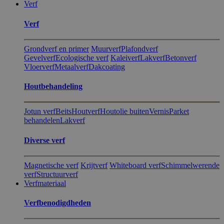
Verf
Verf
Grondverf en primer
Muurverf
Plafondverf
Gevelverf
Ecologische verf
Kaleiverf
Lakverf
Betonverf
Vloerverf
Metaalverf
Dakcoating
Hout​behandeling
Jotun verf
Beits
Houtverf
Houtolie buiten
Vernis
Parket
behandelen
Lakverf
Diverse verf
Magnetische verf
Krijtverf
Whiteboard verf
Schimmelwerende
verf
Structuurverf
Verfmateriaal
Verfbenodigdheden