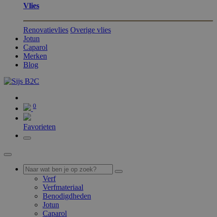
Vlies
Renovatievlies
Overige vlies
Jotun
Caparol
Merken
Blog
0
0
Favorieten
Verf
Verfmateriaal
Benodigdheden
Jotun
Caparol