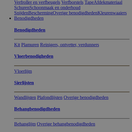
Verfroller en verfbeugels
Verfborstels
Tape
Afdekmateriaal
Schuren
Schoonmaak en onderhoud
Snijden
Bescherming
Overige benodigdheden
Kleurenwaaiers
Benodigdheden
Benodigdheden
Kit
Plamuren
Reinigers, ontvetter, verdunners
Vloerbenodigheden
Vloerlijm
Sierlijsten
Wandlijsten
Plafondlijsten
Overige benodigdheden
Behangbenodigdheden
Behanglijm
Overige behangbenodigdheden