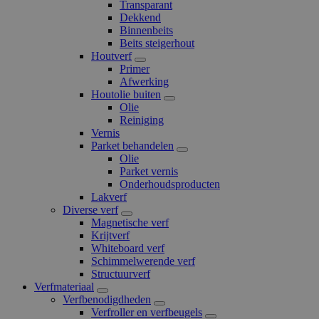
Transparant
Dekkend
Binnenbeits
Beits steigerhout
Houtverf
Primer
Afwerking
Houtolie buiten
Olie
Reiniging
Vernis
Parket behandelen
Olie
Parket vernis
Onderhoudsproducten
Lakverf
Diverse verf
Magnetische verf
Krijtverf
Whiteboard verf
Schimmelwerende verf
Structuurverf
Verfmateriaal
Verfbenodigdheden
Verfroller en verfbeugels