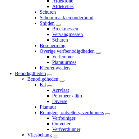
Afdekfolie
Afdekvlies
Schuren
Schoonmaak en onderhoud
Snijden
Breekmessen
Vervangmessen
Scharen
Bescherming
Overige verfbenodigdheden
Verfemmer
Plamuurmes
Kleurenwaaiers
Benodigdheden
Benodigdheden
Kit
Acrylaat
Polymeer / lijm
Diverse
Plamuur
Reinigers, ontvetters, verdunners
Verfreiniger
Ontvetter
Verfverdunner
Vliesbehang