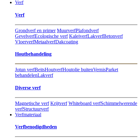
Verf
Verf
Grondverf en primer
Muurverf
Plafondverf
Gevelverf
Ecologische verf
Kaleiverf
Lakverf
Betonverf
Vloerverf
Metaalverf
Dakcoating
Hout​behandeling
Jotun verf
Beits
Houtverf
Houtolie buiten
Vernis
Parket
behandelen
Lakverf
Diverse verf
Magnetische verf
Krijtverf
Whiteboard verf
Schimmelwerende
verf
Structuurverf
Verfmateriaal
Verfbenodigdheden