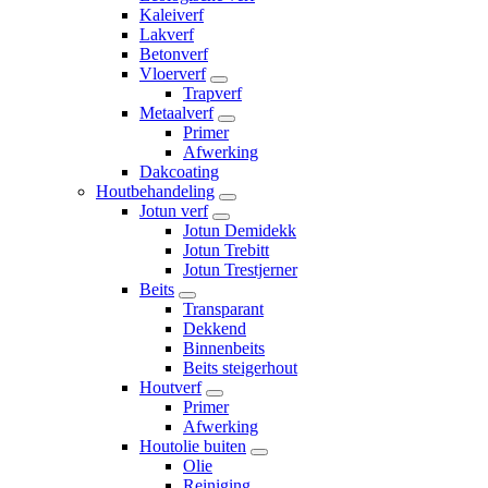
Kaleiverf
Lakverf
Betonverf
Vloerverf
Trapverf
Metaalverf
Primer
Afwerking
Dakcoating
Houtbehandeling
Jotun verf
Jotun Demidekk
Jotun Trebitt
Jotun Trestjerner
Beits
Transparant
Dekkend
Binnenbeits
Beits steigerhout
Houtverf
Primer
Afwerking
Houtolie buiten
Olie
Reiniging