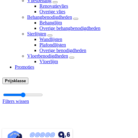
Vliesbehang
Renovatievlies
Overige vlies
Behangbenodigdheden
Behanglijm
Overige behangbenodigdheden
Sierlijsten
Wandlijsten
Plafondlijsten
Overige benodigdheden
Vloerbenodigdheden
Vloerlijm
Promoties
Prijsklasse
Filters wissen
9
,6