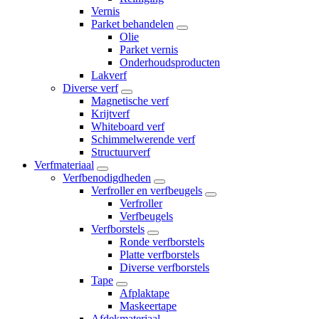
Vernis
Parket behandelen
Olie
Parket vernis
Onderhoudsproducten
Lakverf
Diverse verf
Magnetische verf
Krijtverf
Whiteboard verf
Schimmelwerende verf
Structuurverf
Verfmateriaal
Verfbenodigdheden
Verfroller en verfbeugels
Verfroller
Verfbeugels
Verfborstels
Ronde verfborstels
Platte verfborstels
Diverse verfborstels
Tape
Afplaktape
Maskeertape
Afdekmateriaal