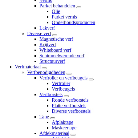
Vernis
Parket behandelen
Olie
Parket vernis
Onderhoudsproducten
Lakverf
Diverse verf
Magnetische verf
Krijtverf
Whiteboard verf
Schimmelwerende verf
Structuurverf
Verfmateriaal
Verfbenodigdheden
Verfroller en verfbeugels
Verfroller
Verfbeugels
Verfborstels
Ronde verfborstels
Platte verfborstels
Diverse verfborstels
Tape
Afplaktape
Maskeertape
Afdekmateriaal