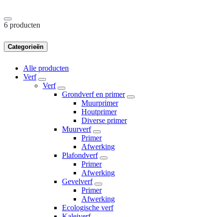
6 producten
Categorieën
Alle producten
Verf
Verf
Grondverf en primer
Muurprimer
Houtprimer
Diverse primer
Muurverf
Primer
Afwerking
Plafondverf
Primer
Afwerking
Gevelverf
Primer
Afwerking
Ecologische verf
Kaleiverf