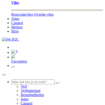
Vlies
Renovatievlies
Overige vlies
Jotun
Caparol
Merken
Blog
0
0
Favorieten
Verf
Verfmateriaal
Benodigdheden
Jotun
Caparol