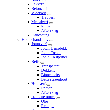
Lakverf
Betonverf
Vloerverf
Trapverf
Metaalverf
Primer
Afwerking
Dakcoating
Houtbehandeling
Jotun verf
Jotun Demidekk
Jotun Trebitt
Jotun Trestjerner
Beits
Transparant
Dekkend
Binnenbeits
Beits steigerhout
Houtverf
Primer
Afwerking
Houtolie buiten
Olie
Reiniging