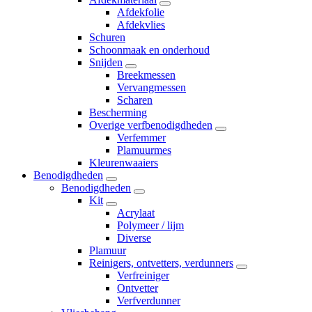
Afdekfolie
Afdekvlies
Schuren
Schoonmaak en onderhoud
Snijden
Breekmessen
Vervangmessen
Scharen
Bescherming
Overige verfbenodigdheden
Verfemmer
Plamuurmes
Kleurenwaaiers
Benodigdheden
Benodigdheden
Kit
Acrylaat
Polymeer / lijm
Diverse
Plamuur
Reinigers, ontvetters, verdunners
Verfreiniger
Ontvetter
Verfverdunner