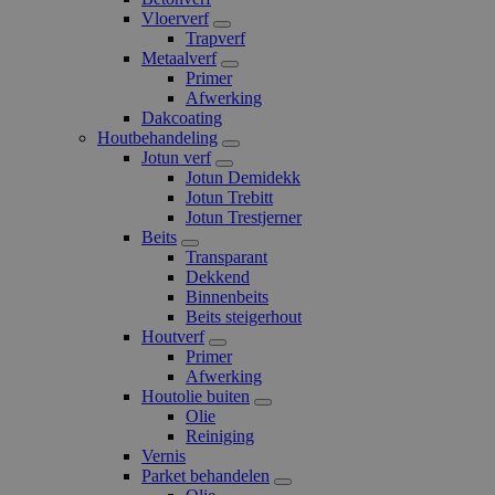
Vloerverf
Trapverf
Metaalverf
Primer
Afwerking
Dakcoating
Houtbehandeling
Jotun verf
Jotun Demidekk
Jotun Trebitt
Jotun Trestjerner
Beits
Transparant
Dekkend
Binnenbeits
Beits steigerhout
Houtverf
Primer
Afwerking
Houtolie buiten
Olie
Reiniging
Vernis
Parket behandelen