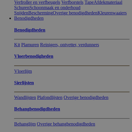
Verfroller en verfbeugels
Verfborstels
Tape
Afdekmateriaal
Schuren
Schoonmaak en onderhoud
Snijden
Bescherming
Overige benodigdheden
Kleurenwaaiers
Benodigdheden
Benodigdheden
Kit
Plamuren
Reinigers, ontvetter, verdunners
Vloerbenodigheden
Vloerlijm
Sierlijsten
Wandlijsten
Plafondlijsten
Overige benodigdheden
Behangbenodigdheden
Behanglijm
Overige behangbenodigdheden