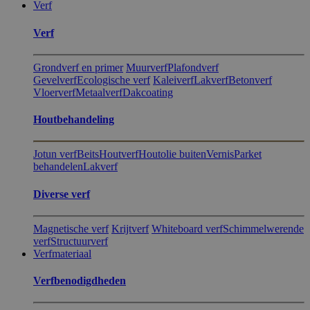
Verf
Verf
Grondverf en primer
Muurverf
Plafondverf
Gevelverf
Ecologische verf
Kaleiverf
Lakverf
Betonverf
Vloerverf
Metaalverf
Dakcoating
Hout​behandeling
Jotun verf
Beits
Houtverf
Houtolie buiten
Vernis
Parket
behandelen
Lakverf
Diverse verf
Magnetische verf
Krijtverf
Whiteboard verf
Schimmelwerende
verf
Structuurverf
Verfmateriaal
Verfbenodigdheden