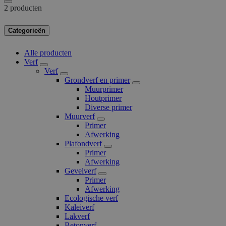
2 producten
Categorieën
Alle producten
Verf
Verf
Grondverf en primer
Muurprimer
Houtprimer
Diverse primer
Muurverf
Primer
Afwerking
Plafondverf
Primer
Afwerking
Gevelverf
Primer
Afwerking
Ecologische verf
Kaleiverf
Lakverf
Betonverf