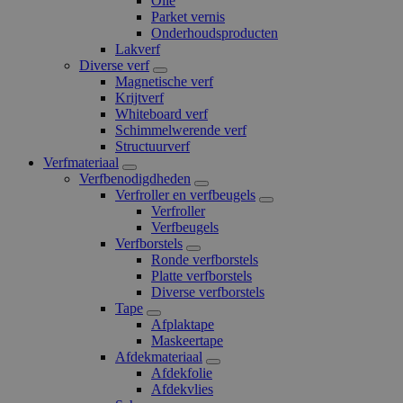
Olie
Parket vernis
Onderhoudsproducten
Lakverf
Diverse verf
Magnetische verf
Krijtverf
Whiteboard verf
Schimmelwerende verf
Structuurverf
Verfmateriaal
Verfbenodigdheden
Verfroller en verfbeugels
Verfroller
Verfbeugels
Verfborstels
Ronde verfborstels
Platte verfborstels
Diverse verfborstels
Tape
Afplaktape
Maskeertape
Afdekmateriaal
Afdekfolie
Afdekvlies