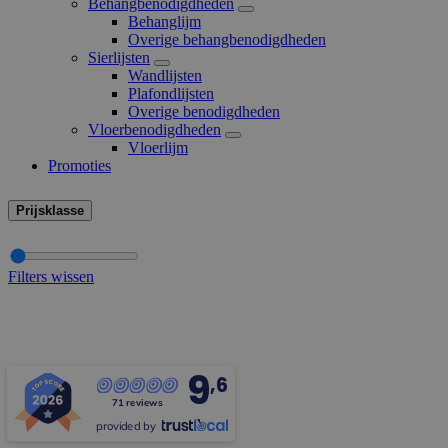
Behangbenodigdheden
Behanglijm
Overige behangbenodigdheden
Sierlijsten
Wandlijsten
Plafondlijsten
Overige benodigdheden
Vloerbenodigdheden
Vloerlijm
Promoties
Prijsklasse
Filters wissen
9
,6
71 reviews
provided by