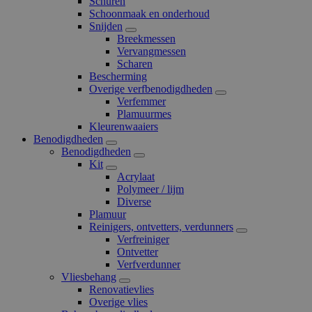
Schuren
Schoonmaak en onderhoud
Snijden
Breekmessen
Vervangmessen
Scharen
Bescherming
Overige verfbenodigdheden
Verfemmer
Plamuurmes
Kleurenwaaiers
Benodigdheden
Benodigdheden
Kit
Acrylaat
Polymeer / lijm
Diverse
Plamuur
Reinigers, ontvetters, verdunners
Verfreiniger
Ontvetter
Verfverdunner
Vliesbehang
Renovatievlies
Overige vlies