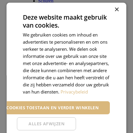
Schuren
Schoonmaak en onderhoud
×
Snijden
Deze website maakt gebruik
Breekmessen
Vervangmessen
van cookies.
Scharen
Bescherming
We gebruiken cookies om inhoud en
Overige verfbenodigdheden
advertenties te personaliseren en om ons
Verfemmer
verkeer te analyseren. We delen ook
Plamuurmes
Kleurenwaaiers
informatie over uw gebruik van onze site
Benodigdheden
met onze advertentie- en analysepartners,
Benodigdheden
die deze kunnen combineren met andere
Kit
Acrylaat
informatie die u aan hen heeft verstrekt of
Polymeer / lijm
die zij hebben verzameld door uw gebruik
Diverse
van hun diensten.
Privacybeleid
Plamuur
Reinigers, ontvetters, verdunners
Verfreiniger
LE COOKIES TOESTAAN EN VERDER WINKELEN
Ontvetter
Verfverdunner
Vliesbehang
ALLES AFWIJZEN
Renovatievlies
Overige vlies