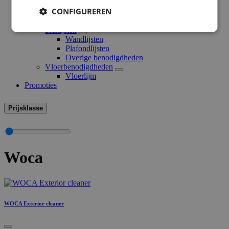
Behangbenodigdheden
CONFIGUREREN
Behanglijm
Overige behangbenodigdheden
Sierlijsten
Wandlijsten
Plafondlijsten
Overige benodigdheden
Vloerbenodigdheden
Vloerlijm
Promoties
Prijsklasse
Woca
WOCA Exterior cleaner