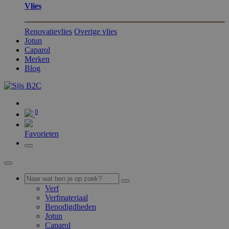
Vlies
Renovatievlies
Overige vlies
Jotun
Caparol
Merken
Blog
0
0
Favorieten
Verf
Verfmateriaal
Benodigdheden
Jotun
Caparol