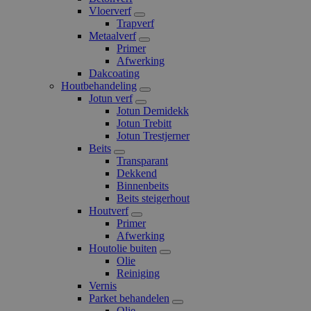
Vloerverf
Trapverf
Metaalverf
Primer
Afwerking
Dakcoating
Houtbehandeling
Jotun verf
Jotun Demidekk
Jotun Trebitt
Jotun Trestjerner
Beits
Transparant
Dekkend
Binnenbeits
Beits steigerhout
Houtverf
Primer
Afwerking
Houtolie buiten
Olie
Reiniging
Vernis
Parket behandelen
Olie