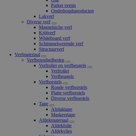
Parket vernis
Onderhoudsproducten
Lakverf
Diverse verf
Magnetische verf
Krijtverf
Whiteboard verf
Schimmelwerende verf
Structuurverf
Verfmateriaal
Verfbenodigdheden
Verfroller en verfbeugels
Verfroller
Verfbeugels
Verfborstels
Ronde verfborstels
Platte verfborstels
Diverse verfborstels
Tape
Afplaktape
Maskeertape
Afdekmateriaal
Afdekfolie
Afdekvlies