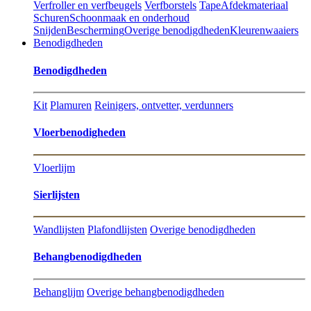
Verfroller en verfbeugels
Verfborstels
Tape
Afdekmateriaal
Schuren
Schoonmaak en onderhoud
Snijden
Bescherming
Overige benodigdheden
Kleurenwaaiers
Benodigdheden
Benodigdheden
Kit
Plamuren
Reinigers, ontvetter, verdunners
Vloerbenodigheden
Vloerlijm
Sierlijsten
Wandlijsten
Plafondlijsten
Overige benodigdheden
Behangbenodigdheden
Behanglijm
Overige behangbenodigdheden