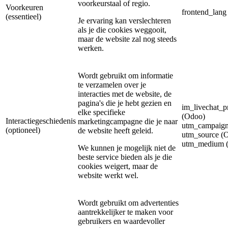
voorkeurstaal of regio.
Voorkeuren
frontend_lang
(essentieel)
Je ervaring kan verslechteren
als je die cookies weggooit,
maar de website zal nog steeds
werken.
Wordt gebruikt om informatie
te verzamelen over je
interacties met de website, de
pagina's die je hebt gezien en
im_livechat_p
elke specifieke
(Odoo)
Interactiegeschiedenis
marketingcampagne die je naar
utm_campaign
(optioneel)
de website heeft geleid.
utm_source (
utm_medium 
We kunnen je mogelijk niet de
beste service bieden als je die
cookies weigert, maar de
website werkt wel.
Wordt gebruikt om advertenties
aantrekkelijker te maken voor
gebruikers en waardevoller