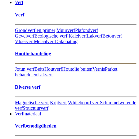
Verf
Verf
Grondverf en primer
Muurverf
Plafondverf
Gevelverf
Ecologische verf
Kaleiverf
Lakverf
Betonverf
Vloerverf
Metaalverf
Dakcoating
Hout​behandeling
Jotun verf
Beits
Houtverf
Houtolie buiten
Vernis
Parket
behandelen
Lakverf
Diverse verf
Magnetische verf
Krijtverf
Whiteboard verf
Schimmelwerende
verf
Structuurverf
Verfmateriaal
Verfbenodigdheden