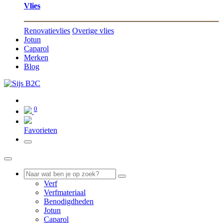
Vlies
Renovatievlies
Overige vlies
Jotun
Caparol
Merken
Blog
0
0
Favorieten
Verf
Verfmateriaal
Benodigdheden
Jotun
Caparol