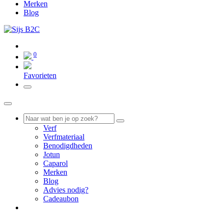
Merken
Blog
0
0
Favorieten
Verf
Verfmateriaal
Benodigdheden
Jotun
Caparol
Merken
Blog
Advies nodig?
Cadeaubon