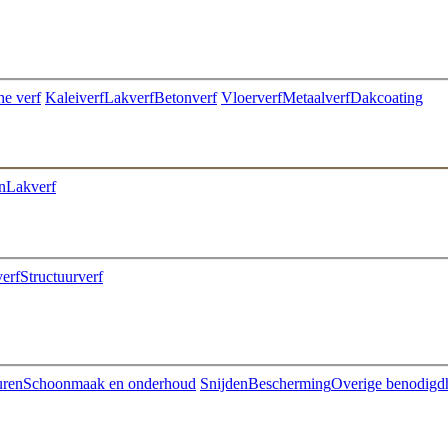
he verf
Kaleiverf
Lakverf
Betonverf
Vloerverf
Metaalverf
Dakcoating
n
Lakverf
erf
Structuurverf
uren
Schoonmaak en onderhoud
Snijden
Bescherming
Overige benodigd