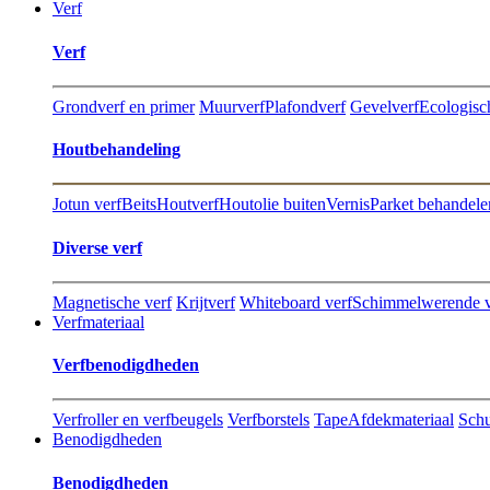
Verf
Verf
Grondverf en primer
Muurverf
Plafondverf
Gevelverf
Ecologisc
Hout​behandeling
Jotun verf
Beits
Houtverf
Houtolie buiten
Vernis
Parket behandele
Diverse verf
Magnetische verf
Krijtverf
Whiteboard verf
Schimmelwerende v
Verfmateriaal
Verfbenodigdheden
Verfroller en verfbeugels
Verfborstels
Tape
Afdekmateriaal
Sch
Benodigdheden
Benodigdheden