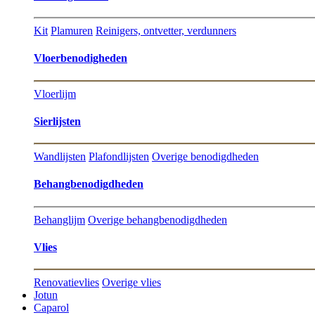
Kit
Plamuren
Reinigers, ontvetter, verdunners
Vloerbenodigheden
Vloerlijm
Sierlijsten
Wandlijsten
Plafondlijsten
Overige benodigdheden
Behangbenodigdheden
Behanglijm
Overige behangbenodigdheden
Vlies
Renovatievlies
Overige vlies
Jotun
Caparol