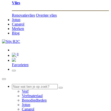
Vlies
Renovatievlies
Overige vlies
Jotun
Caparol
Merken
Blog
0
0
Favorieten
Verf
Verfmateriaal
Benodigdheden
Jotun
Caparol