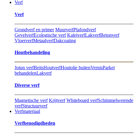
Verf
Verf
Grondverf en primer
Muurverf
Plafondverf
Gevelverf
Ecologische verf
Kaleiverf
Lakverf
Betonverf
Vloerverf
Metaalverf
Dakcoating
Hout​behandeling
Jotun verf
Beits
Houtverf
Houtolie buiten
Vernis
Parket
behandelen
Lakverf
Diverse verf
Magnetische verf
Krijtverf
Whiteboard verf
Schimmelwerende
verf
Structuurverf
Verfmateriaal
Verfbenodigdheden