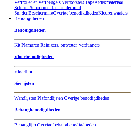
Verfroller en verfbeugels
Verfborstels
Tape
Afdekmateriaal
Schuren
Schoonmaak en onderhoud
Snijden
Bescherming
Overige benodigdheden
Kleurenwaaiers
Benodigdheden
Benodigdheden
Kit
Plamuren
Reinigers, ontvetter, verdunners
Vloerbenodigheden
Vloerlijm
Sierlijsten
Wandlijsten
Plafondlijsten
Overige benodigdheden
Behangbenodigdheden
Behanglijm
Overige behangbenodigdheden