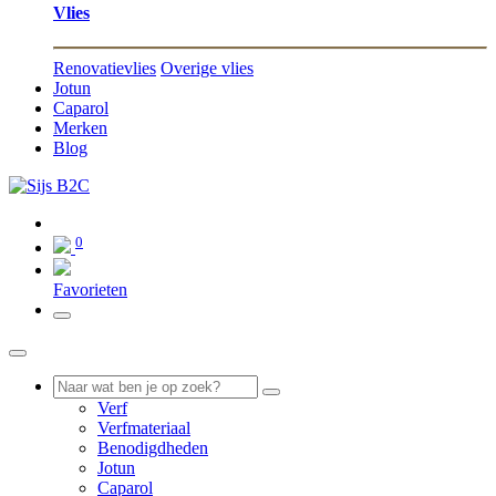
Vlies
Renovatievlies
Overige vlies
Jotun
Caparol
Merken
Blog
0
0
Favorieten
Verf
Verfmateriaal
Benodigdheden
Jotun
Caparol