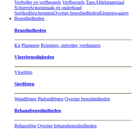
Verfroller en verfbeugels
Verfborstels
Tape
Afdekmateriaal
Schuren
Schoonmaak en onderhoud
Snijden
Bescherming
Overige benodigdheden
Kleurenwaaiers
Benodigdheden
Benodigdheden
Kit
Plamuren
Reinigers, ontvetter, verdunners
Vloerbenodigheden
Vloerlijm
Sierlijsten
Wandlijsten
Plafondlijsten
Overige benodigdheden
Behangbenodigdheden
Behanglijm
Overige behangbenodigdheden