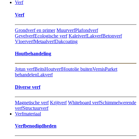
Verf
Verf
Grondverf en primer
Muurverf
Plafondverf
Gevelverf
Ecologische verf
Kaleiverf
Lakverf
Betonverf
Vloerverf
Metaalverf
Dakcoating
Hout​behandeling
Jotun verf
Beits
Houtverf
Houtolie buiten
Vernis
Parket
behandelen
Lakverf
Diverse verf
Magnetische verf
Krijtverf
Whiteboard verf
Schimmelwerende
verf
Structuurverf
Verfmateriaal
Verfbenodigdheden