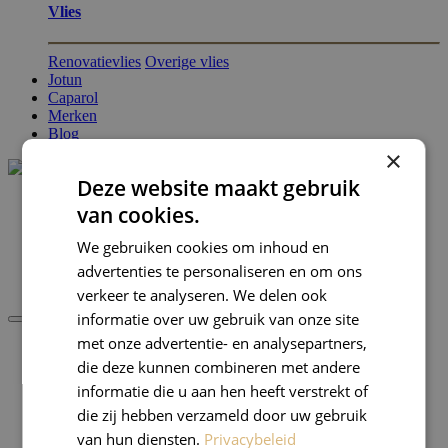
Vlies
Renovatievlies
Overige vlies
Jotun
Caparol
Merken
Blog
×
Deze website maakt gebruik
van cookies.
0
0
We gebruiken cookies om inhoud en
Favorieten
advertenties te personaliseren en om ons
verkeer te analyseren. We delen ook
informatie over uw gebruik van onze site
met onze advertentie- en analysepartners,
die deze kunnen combineren met andere
Verf
Verfmateriaal
informatie die u aan hen heeft verstrekt of
Benodigdheden
die zij hebben verzameld door uw gebruik
Jotun
van hun diensten.
Privacybeleid
Caparol