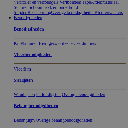
Verfroller en verfbeugels
Verfborstels
Tape
Afdekmateriaal
Schuren
Schoonmaak en onderhoud
Snijden
Bescherming
Overige benodigdheden
Kleurenwaaiers
Benodigdheden
Benodigdheden
Kit
Plamuren
Reinigers, ontvetter, verdunners
Vloerbenodigheden
Vloerlijm
Sierlijsten
Wandlijsten
Plafondlijsten
Overige benodigdheden
Behangbenodigdheden
Behanglijm
Overige behangbenodigdheden