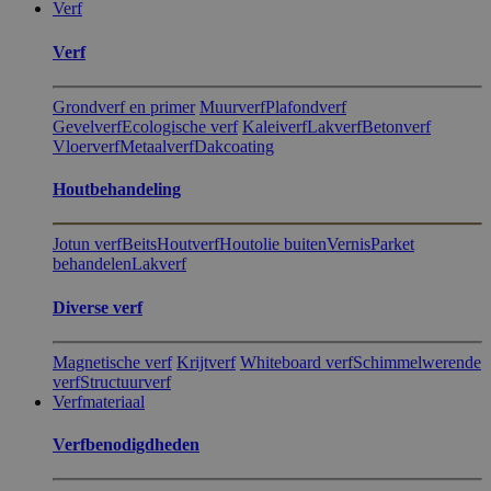
Verf
Verf
Grondverf en primer
Muurverf
Plafondverf
Gevelverf
Ecologische verf
Kaleiverf
Lakverf
Betonverf
Vloerverf
Metaalverf
Dakcoating
Hout​behandeling
Jotun verf
Beits
Houtverf
Houtolie buiten
Vernis
Parket
behandelen
Lakverf
Diverse verf
Magnetische verf
Krijtverf
Whiteboard verf
Schimmelwerende
verf
Structuurverf
Verfmateriaal
Verfbenodigdheden