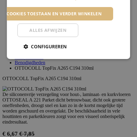
Merken
Blog
LE COOKIES TOESTAAN EN VERDER WINKELEN
Advies nodig?
Cadeaubon
ALLES AFWIJZEN
Aanmelden
Login aanvragen
CONFIGUREREN
Ons contacteren
Alle producten
Benodigdheden
OTTOCOLL TopFix A265 C194 310ml
OTTOCOLL TopFix A265 C194 310ml
De siliconenvrije verzegeling voor hout-, laminaat- en kurkvloeren
OTTOSEAL A 221 Parket dicht betrouwbaar, dicht ook grotere
oneffenheden, droogt snel en kan zo in de kortst mogelijke tijd
worden geschuurd en overgelakt. De beschikbaarheid in vele
houttinten en parketkleuren zorgt voor een visueel onberispelijk
eindresultaat.
€
6,67
€
7,85