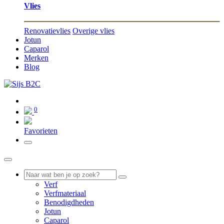
Vlies
Renovatievlies
Overige vlies
Jotun
Caparol
Merken
Blog
0
0
Favorieten
Verf
Verfmateriaal
Benodigdheden
Jotun
Caparol