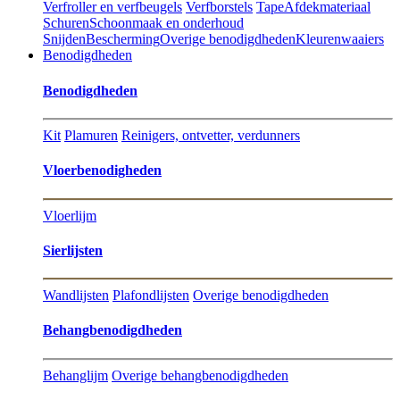
Verfroller en verfbeugels
Verfborstels
Tape
Afdekmateriaal
Schuren
Schoonmaak en onderhoud
Snijden
Bescherming
Overige benodigdheden
Kleurenwaaiers
Benodigdheden
Benodigdheden
Kit
Plamuren
Reinigers, ontvetter, verdunners
Vloerbenodigheden
Vloerlijm
Sierlijsten
Wandlijsten
Plafondlijsten
Overige benodigdheden
Behangbenodigdheden
Behanglijm
Overige behangbenodigdheden