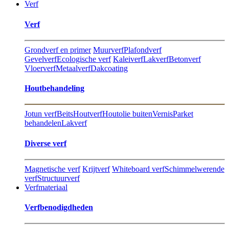
Verf
Verf
Grondverf en primer
Muurverf
Plafondverf
Gevelverf
Ecologische verf
Kaleiverf
Lakverf
Betonverf
Vloerverf
Metaalverf
Dakcoating
Hout​behandeling
Jotun verf
Beits
Houtverf
Houtolie buiten
Vernis
Parket
behandelen
Lakverf
Diverse verf
Magnetische verf
Krijtverf
Whiteboard verf
Schimmelwerende
verf
Structuurverf
Verfmateriaal
Verfbenodigdheden