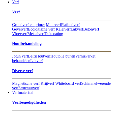
Verf
Verf
Grondverf en primer
Muurverf
Plafondverf
Gevelverf
Ecologische verf
Kaleiverf
Lakverf
Betonverf
Vloerverf
Metaalverf
Dakcoating
Hout​behandeling
Jotun verf
Beits
Houtverf
Houtolie buiten
Vernis
Parket
behandelen
Lakverf
Diverse verf
Magnetische verf
Krijtverf
Whiteboard verf
Schimmelwerende
verf
Structuurverf
Verfmateriaal
Verfbenodigdheden