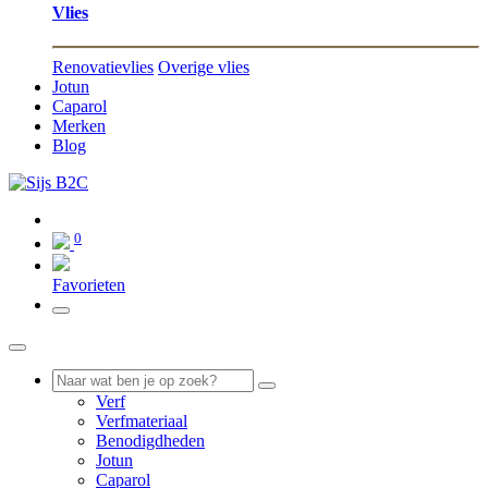
Vlies
Renovatievlies
Overige vlies
Jotun
Caparol
Merken
Blog
0
0
Favorieten
Verf
Verfmateriaal
Benodigdheden
Jotun
Caparol