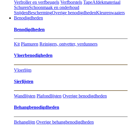
Verfroller en verfbeugels
Verfborstels
Tape
Afdekmateriaal
Schuren
Schoonmaak en onderhoud
Snijden
Bescherming
Overige benodigdheden
Kleurenwaaiers
Benodigdheden
Benodigdheden
Kit
Plamuren
Reinigers, ontvetter, verdunners
Vloerbenodigheden
Vloerlijm
Sierlijsten
Wandlijsten
Plafondlijsten
Overige benodigdheden
Behangbenodigdheden
Behanglijm
Overige behangbenodigdheden