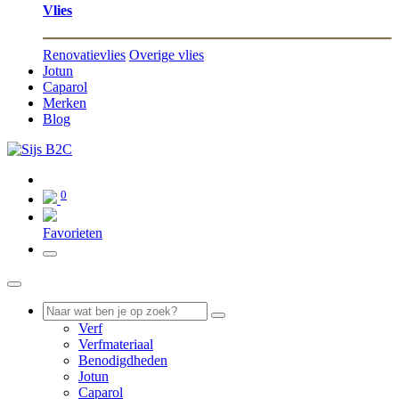
Vlies
Renovatievlies
Overige vlies
Jotun
Caparol
Merken
Blog
0
0
Favorieten
Verf
Verfmateriaal
Benodigdheden
Jotun
Caparol