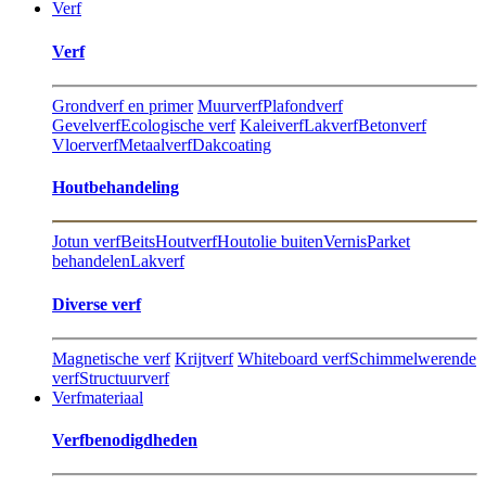
Verf
Verf
Grondverf en primer
Muurverf
Plafondverf
Gevelverf
Ecologische verf
Kaleiverf
Lakverf
Betonverf
Vloerverf
Metaalverf
Dakcoating
Hout​behandeling
Jotun verf
Beits
Houtverf
Houtolie buiten
Vernis
Parket
behandelen
Lakverf
Diverse verf
Magnetische verf
Krijtverf
Whiteboard verf
Schimmelwerende
verf
Structuurverf
Verfmateriaal
Verfbenodigdheden