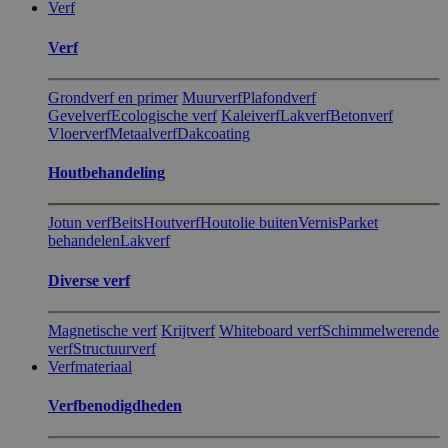
Verf
Verf
Grondverf en primer
Muurverf
Plafondverf
Gevelverf
Ecologische verf
Kaleiverf
Lakverf
Betonverf
Vloerverf
Metaalverf
Dakcoating
Hout​behandeling
Jotun verf
Beits
Houtverf
Houtolie buiten
Vernis
Parket
behandelen
Lakverf
Diverse verf
Magnetische verf
Krijtverf
Whiteboard verf
Schimmelwerende
verf
Structuurverf
Verfmateriaal
Verfbenodigdheden