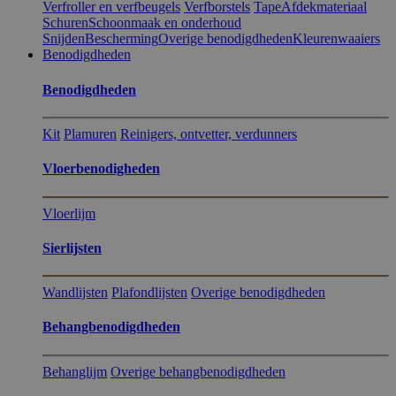
Verfroller en verfbeugels
Verfborstels
Tape
Afdekmateriaal
Schuren
Schoonmaak en onderhoud
Snijden
Bescherming
Overige benodigdheden
Kleurenwaaiers
Benodigdheden
Benodigdheden
Kit
Plamuren
Reinigers, ontvetter, verdunners
Vloerbenodigheden
Vloerlijm
Sierlijsten
Wandlijsten
Plafondlijsten
Overige benodigdheden
Behangbenodigdheden
Behanglijm
Overige behangbenodigdheden