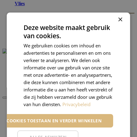
Vlies
×
Renovatievlies
Overige vlies
Jotun
Deze website maakt gebruik
Caparol
van cookies.
Merken
Blog
We gebruiken cookies om inhoud en
advertenties te personaliseren en om ons
verkeer te analyseren. We delen ook
informatie over uw gebruik van onze site
0
0
met onze advertentie- en analysepartners,
Favorieten
die deze kunnen combineren met andere
informatie die u aan hen heeft verstrekt of
die zij hebben verzameld door uw gebruik
van hun diensten.
Privacybeleid
Verf
Verfmateriaal
LE COOKIES TOESTAAN EN VERDER WINKELEN
Benodigdheden
Jotun
Caparol