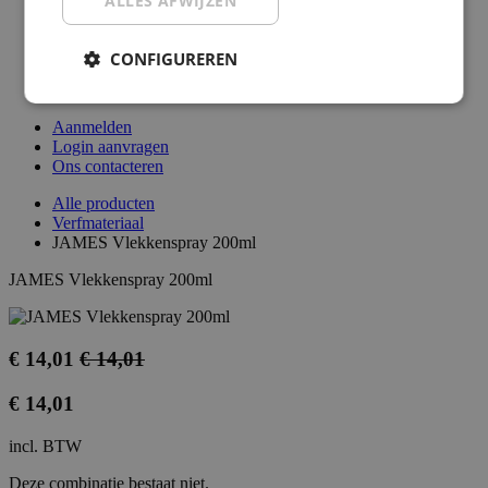
ALLES AFWIJZEN
Merken
Blog
Advies nodig?
CONFIGUREREN
Cadeaubon
Aanmelden
Login aanvragen
Ons contacteren
Alle producten
Verfmateriaal
JAMES Vlekkenspray 200ml
JAMES Vlekkenspray 200ml
€
14,01
€
14,01
€
14,01
incl. BTW
Deze combinatie bestaat niet.