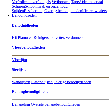
Verfroller en verfbeugels
Verfborstels
Tape
Afdekmateriaal
Schuren
Schoonmaak en onderhoud
Snijden
Bescherming
Overige benodigdheden
Kleurenwaaiers
Benodigdheden
Benodigdheden
Kit
Plamuren
Reinigers, ontvetter, verdunners
Vloerbenodigheden
Vloerlijm
Sierlijsten
Wandlijsten
Plafondlijsten
Overige benodigdheden
Behangbenodigdheden
Behanglijm
Overige behangbenodigdheden