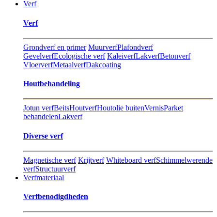
Verf
Verf
Grondverf en primer
Muurverf
Plafondverf
Gevelverf
Ecologische verf
Kaleiverf
Lakverf
Betonverf
Vloerverf
Metaalverf
Dakcoating
Hout​behandeling
Jotun verf
Beits
Houtverf
Houtolie buiten
Vernis
Parket
behandelen
Lakverf
Diverse verf
Magnetische verf
Krijtverf
Whiteboard verf
Schimmelwerende
verf
Structuurverf
Verfmateriaal
Verfbenodigdheden