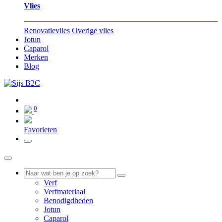
Vlies
Renovatievlies
Overige vlies
Jotun
Caparol
Merken
Blog
0
0
Favorieten
Verf
Verfmateriaal
Benodigdheden
Jotun
Caparol