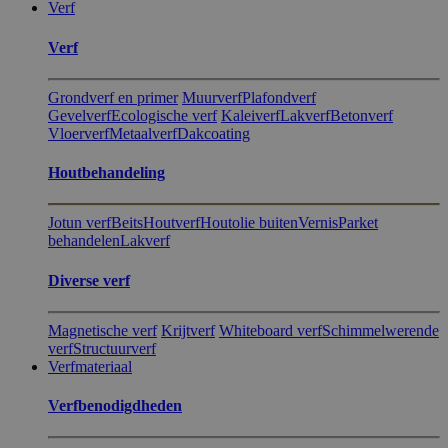
Verf
Verf
Grondverf en primer
Muurverf
Plafondverf
Gevelverf
Ecologische verf
Kaleiverf
Lakverf
Betonverf
Vloerverf
Metaalverf
Dakcoating
Hout​behandeling
Jotun verf
Beits
Houtverf
Houtolie buiten
Vernis
Parket
behandelen
Lakverf
Diverse verf
Magnetische verf
Krijtverf
Whiteboard verf
Schimmelwerende
verf
Structuurverf
Verfmateriaal
Verfbenodigdheden