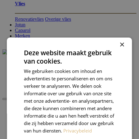
Vlies
Renovatievlies
Overige vlies
Jotun
Caparol
Merken
Blog
×
Deze website maakt gebruik
van cookies.
0
We gebruiken cookies om inhoud en
0
advertenties te personaliseren en om ons
Favorieten
verkeer te analyseren. We delen ook
informatie over uw gebruik van onze site
met onze advertentie- en analysepartners,
die deze kunnen combineren met andere
Verf
informatie die u aan hen heeft verstrekt of
Verfmateriaal
die zij hebben verzameld door uw gebruik
Benodigdheden
van hun diensten.
Privacybeleid
Jotun
Caparol