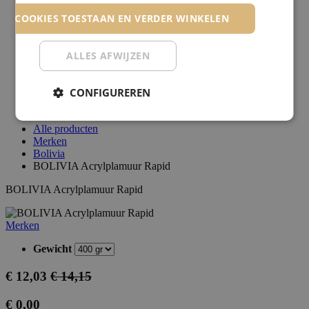
Merken
LE COOKIES TOESTAAN EN VERDER WINKELEN
Blog
Advies nodig?
Cadeaubon
ALLES AFWIJZEN
Aanmelden
CONFIGUREREN
Login aanvragen
Ons contacteren
Alle producten
Merken
Bolivia
BOLIVIA Acrylplamuur Rapid
BOLIVIA Acrylplamuur Rapid
Merken
Gewicht
€
12,03
€
14,15
€
0,00