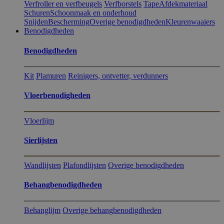
Verfroller en verfbeugels
Verfborstels
Tape
Afdekmateriaal
Schuren
Schoonmaak en onderhoud
Snijden
Bescherming
Overige benodigdheden
Kleurenwaaiers
Benodigdheden
Benodigdheden
Kit
Plamuren
Reinigers, ontvetter, verdunners
Vloerbenodigheden
Vloerlijm
Sierlijsten
Wandlijsten
Plafondlijsten
Overige benodigdheden
Behangbenodigdheden
Behanglijm
Overige behangbenodigdheden